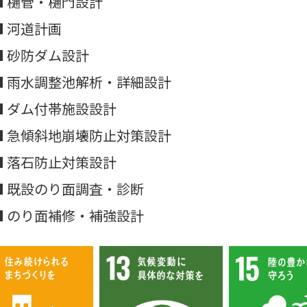
■ 樋管・樋門設計
■ 河道計画
■ 砂防ダム設計
■ 雨水調整池解析・詳細設計
■ ダム付帯施設設計
■ 急傾斜地崩壊防止対策設計
■ 落石防止対策設計
■ 既設のり面調査・診断
■ のり面補修・補強設計