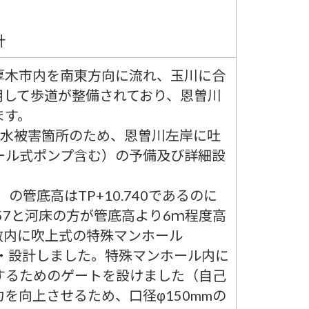
計
厚木市内を南東方向に流れ、玉川に合
用して歩道が整備されており、恩曽川
ます。
浸水被害箇所のため、恩曽川左岸に吐
ール式ポンプ含む）の予備及び詳細設
）の管底高はTP+10.740であるのに
.57と河床の方が管底高より6ｍ程度高
敷内に吹上式の特殊マンホール
）を計画・設計しました。特殊マンホール内に
するためのゲートを設けました（自己
を向上させるため、口径φ150mmの