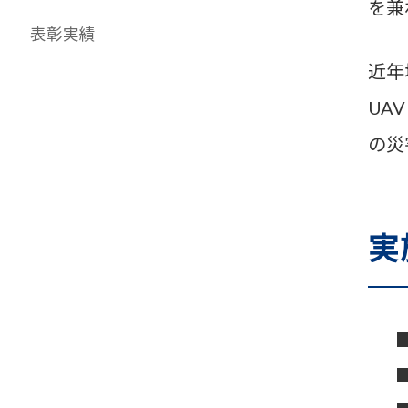
を兼
表彰実績
近年
UA
の災
実