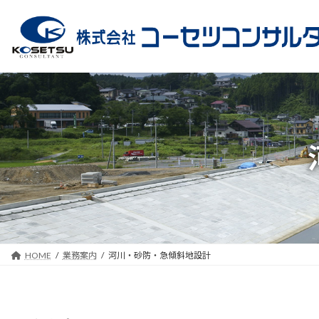
コ
ナ
ン
ビ
テ
ゲ
ン
ー
ツ
シ
へ
ョ
ス
ン
キ
に
ッ
移
プ
動
HOME
業務案内
河川・砂防・急傾斜地設計