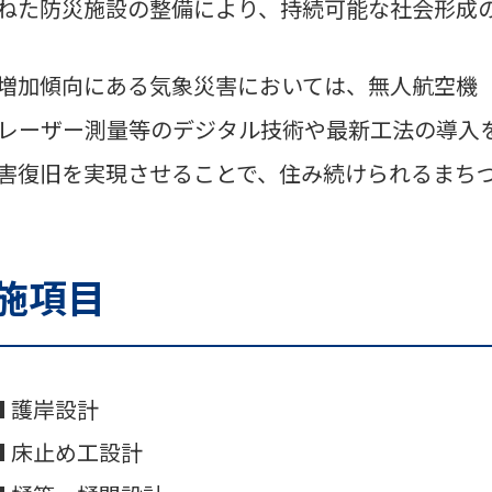
ねた防災施設の整備により、持続可能な社会形成
増加傾向にある気象災害においては、無人航空機（
Vレーザー測量等のデジタル技術や最新工法の導入
害復旧を実現させることで、住み続けられるまち
施項目
■ 護岸設計
■ 床止め工設計