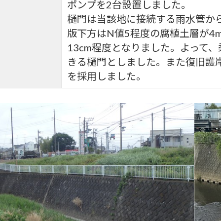
ポンプを2台設置しました。
樋門は当該地に接続する雨水管から□1
版下方はN値5程度の腐植土層が4
13cm程度となりました。よって
きる樋門としました。また復旧護
を採用しました。