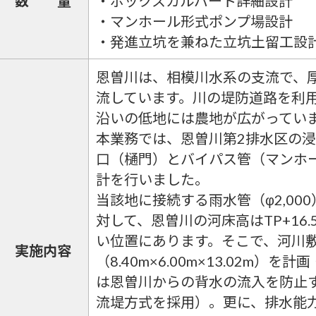
数量
・ボックスカルバート詳細設計
・マンホール形式ポンプ場設計
・発進立坑を兼ねた立坑土留工設
恩曽川は、相模川水系の支流で、
流しています。川の堤防道路を利
沿いの低地には農地が広がってい
本業務では、恩曽川第2排水区の
口（樋門）とバイパス管（マンホ
計を行いました。
当該地に接続する雨水管（φ2,000
対して、恩曽川の河床高はTP+16
い位置にあります。そこで、河川
実施内容
（8.40m×6.00m×13.02m
は恩曽川からの背水の流入を防止
流堤方式を採用）。更に、排水能力